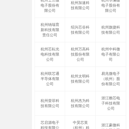
杭州士兰微
杭州华澜微
杭州加速科
电子股份有
电子股份有
技有限公司
限公司
限公司
杭州纳瑞育
绍兴芯谷科
杭州旗捷科
新科技有限
技有限公司
技有限公司
责任公司
杭州芯耘光
杭州万高科
杭州中科微
电科技有限
技股份有限
电子有限公
公司
公司
司
杭州联芯通
易兆微电子
杭州太明科
半导体有限
（杭州）股
技有限公司
公司
份有限公司
浙江瞻芯电
杭州壹菲科
杭州杰为科
子科技有限
技有限公司
技有限公司
公司
芯启源电子
中昊芯英
浙江豪微科
科技有限公
（杭州）科