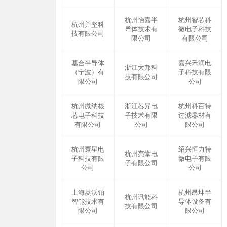
杭州怡嘉半
杭州智芯科
杭州并坚科
导体技术有
微电子科技
技有限公司
限公司
有限公司
基合半导体
嘉兴禾润电
浙江大邦科
（宁波）有
子科技有限
技有限公司
限公司
公司
杭州微纳核
浙江芯昇电
杭州科百特
芯电子科技
子技术有限
过滤器材有
有限公司
公司
限公司
杭州寰星电
绍兴恒力特
杭州亮堂电
子科技有限
微电子有限
子有限公司
公司
公司
上海菱沃铂
杭州昂坤半
杭州讯能科
智能技术有
导体设备有
技有限公司
限公司
限公司