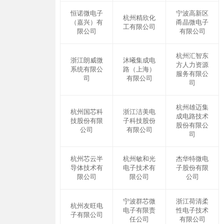
恒诺微电子
宁波高新区
杭州精欣化
（嘉兴）有
甬晶微电子
工有限公司
限公司
有限公司
杭州汇智东
浙江朗威微
沐曦集成电
方人力资源
系统有限公
路（上海）
服务有限公
司
有限公司
司
杭州雄迈集
杭州国芯科
浙江洁美电
成电路技术
技股份有限
子科技股份
股份有限公
公司
有限公司
司
杭州芯云半
杭州敏和光
杰华特微电
导体技术有
电子技术有
子股份有限
限公司
限公司
公司
宁波群芯微
浙江荷清柔
杭州友旺电
电子有限责
性电子技术
子有限公司
任公司
有限公司