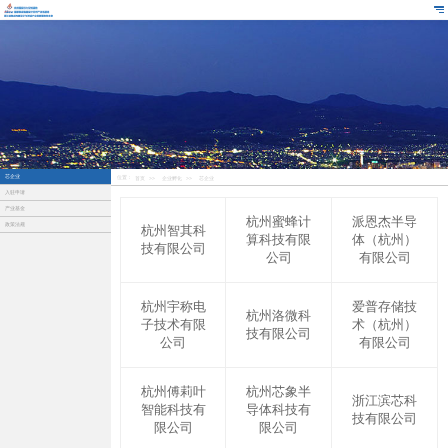
芯企业
位置：
首页
>>
企业孵化
>>
芯企业
入驻申请
产业基金
杭州蜜蜂计
派恩杰半导
政策法规
杭州智其科
算科技有限
体（杭州）
技有限公司
公司
有限公司
杭州宇称电
爱普存储技
杭州洛微科
子技术有限
术（杭州）
技有限公司
公司
有限公司
杭州傅莉叶
杭州芯象半
浙江滨芯科
智能科技有
导体科技有
技有限公司
限公司
限公司