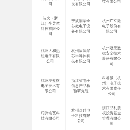
技有限公司
司
技有限公司
芯火（浙
宁波润华全
杭州广立微
江）半导体
芯微电子设
电子股份有
科技有限公
备有限公司
限公司
司
杭州晟元数
杭州大和热
杭州盾源聚
据安全技术
磁电子有限
芯半导体科
股份有限公
公司
技有限公司
司
科睿微（杭
杭州左蓝微
浙江省电子
州）电子技
电子技术有
信息产品检
术有限责任
限公司
验研究院
公司
浙江品利股
杭州众硅电
绍兴埃瓦科
权投资基金
子科技有限
技有限公司
管理有限公
公司
司