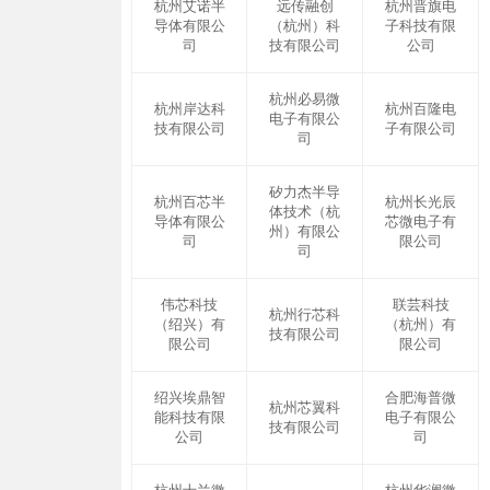
杭州艾诺半
远传融创
杭州晋旗电
导体有限公
（杭州）科
子科技有限
司
技有限公司
公司
杭州必易微
杭州岸达科
杭州百隆电
电子有限公
技有限公司
子有限公司
司
矽力杰半导
杭州百芯半
杭州长光辰
体技术（杭
导体有限公
芯微电子有
州）有限公
司
限公司
司
伟芯科技
联芸科技
杭州行芯科
（绍兴）有
（杭州）有
技有限公司
限公司
限公司
绍兴埃鼎智
合肥海普微
杭州芯翼科
能科技有限
电子有限公
技有限公司
公司
司