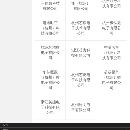
杭州菲数科
子信息科技
测（杭州）
技有限公司
有限公司
有限公司
进迭时空
杭州芯旗电
杭州极钛微
（杭州）科
子技术有限
电子有限公
技有限公司
公司
司
杭州芯鸿微
中昊芯英
浙江芯麦科
电子有限公
（杭州）科
技有限公司
司
技有限公司
华芯巨数
芯扬聚阵
杭州芯晓电
（杭州）微
（杭州）微
子科技有限
电子有限公
电子有限公
公司
司
司
浙江英能电
杭州得明电
子科技有限
子有限公司
公司
芯火平台
新闻中心