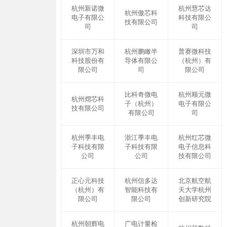
杭州新诺微
杭州慧芯达
杭州傲芯科
电子有限公
科技有限公
技有限公司
司
司
深圳市万和
杭州鹏瞰半
普赛微科技
科技股份有
导体有限公
（杭州）有
限公司
司
限公司
比科奇微电
杭州顺元微
杭州熠芯科
子（杭州）
电子有限公
技有限公司
有限公司
司
杭州季丰电
浙江季丰电
杭州红芯微
子科技有限
子科技有限
电子信息科
公司
公司
技有限公司
正心元科技
杭州信多达
北京航空航
（杭州）有
智能科技有
天大学杭州
限公司
限公司
创新研究院
杭州朝辉电
广电计量检