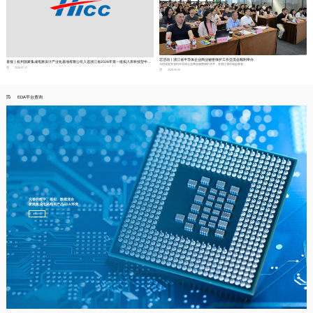
芯活动丨浙江省半导体企业商业秘密保护工作交流会顺利举办
喜报丨杭州国家集成电路设计产业化基地有限公司入选浙江省2026年第一批拟入库科技型中小企业名单
为切实提升省内半导体企业商业秘密保护水平，在浙江省市场监督管...
2026-07-17
2026-06-30
EDA平台查询
完善的数字、模拟、数模混合
射频集成电路商用产品EDA环境
查看详情