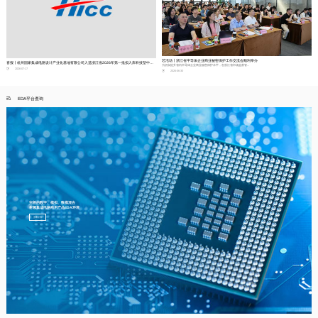
芯活动丨浙江省半导体企业商业秘密保护工作交流会顺利举办
喜报丨杭州国家集成电路设计产业化基地有限公司入选浙江省2026年第一批拟入库科技型中小企业名单
为切实提升省内半导体企业商业秘密保护水平，在浙江省市场监督管...
2026-07-17
2026-06-30
EDA平台查询
完善的数字、模拟、数模混合
射频集成电路商用产品EDA环境
查看详情