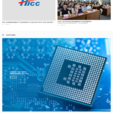
芯活动丨浙江省半导体企业商业秘密保护工作交流会顺利举办
喜报丨杭州国家集成电路设计产业化基地有限公司入选浙江省2026年第一批拟入库科技型中小企业名单
为切实提升省内半导体企业商业秘密保护水平，在浙江省市场监督管...
2026-07-17
2026-06-30
EDA平台查询
完善的数字、模拟、数模混合
射频集成电路商用产品EDA环境
查看详情